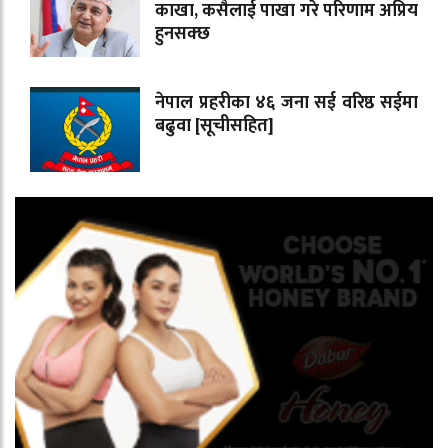
काखा, कसैलाई पाखा गरे परिणाम अप्रिय
हुनसक्छ
नेपाल प्रहरीका ४६ जना सई वरिष्ठ सईमा
बढुवा [सूचीसहित]