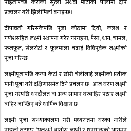
पाइलैपिच्छे केराको सुत्लो अथवा माटाको पालामा दीप
प्रज्वलन गरी झिलीमिली बनाइन्छ।
दीपावली गरिसकेपछि पूजा कोठामा दियो, कलश र
गणेशसहित लक्ष्मी स्थापना गरेर गरगहना, पैसा, धान, चामल,
फलफूल, सेलरोटी र फूलमाला चढाई विधिपूर्वक लक्ष्मीको
पूजा गरिन्छ।
लक्ष्मीपूजापछि कन्या केटी र छोरी चेलीलाई लक्ष्मीको प्रतीक
मानी पूजा गरी दक्षिणासमेत दिने प्रचलन छ। आज घरमा लक्ष्मी
पूजा गरेपछि धनदौलत वा अन्य सामान घरबाहिर पठाए लक्ष्मी
बाहिर जान्छिन् भन्ने धार्मिक विश्वास छ।
लक्ष्मी पूजा सन्ध्याकालमा गरी मध्यरातमा घरका नारीले
नाङ्लो ठटाएर ‘अलक्ष्मी भागोस् लक्ष्मी र धनधान्यको आगमन