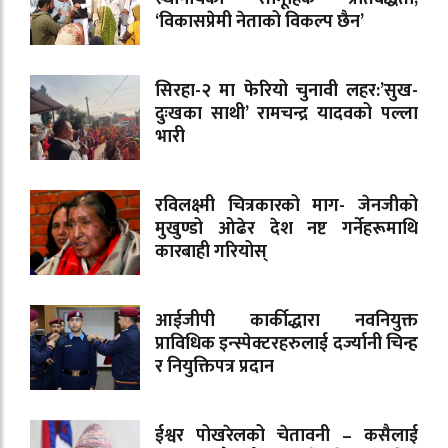
‘विकासप्रेमी नेताको विकल्प छैन’
सिरहा-२ मा फेरियो चुनावी लहर:’सुख-
दुःखका साथी’ रामचन्द्र यादवको पल्ला
भारी
रविलक्ष्मी चित्रकारको माग- जेनजीको
मुखुण्डो ओढेर देश नष्ट गर्नेहरूमाथि
कारबाही गरियोस्
आईजीपी कार्कीद्धारा नवनियुक्त
प्राविधिक इन्स्पेक्टरहरुलाई दर्ज्यानी चिन्ह
र नियुक्तिपत्र प्रदान
ईश्वर पोखरेलको चेतावनी – कसैलाई