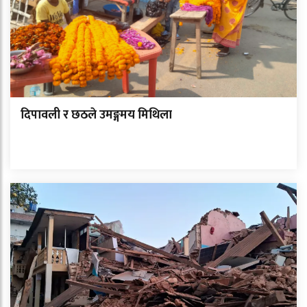
दिपावली र छठले उमङ्गमय मिथिला