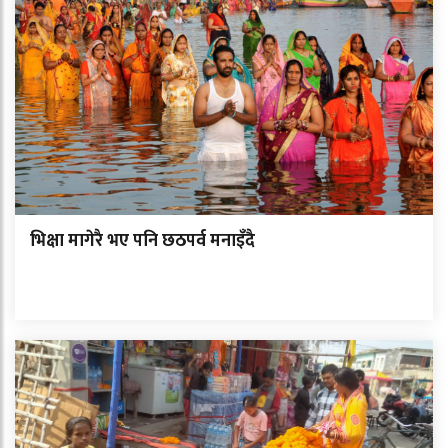
भिक्षा मागेरै भए पनि छठपर्व मनाइँदै