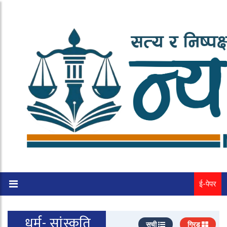
ई-पेपर
धर्म- सांस्कृति
सूची
ग्रिड