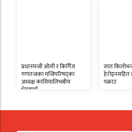
प्रधानमन्त्री ओली र किर्गिज
सात किलोभन्द
गणतन्त्रका मन्त्रिपरिषद्का
हेरोइनसहित द
अध्यक्ष कासिमालिभबीच
पक्राउ
भेटवार्ता