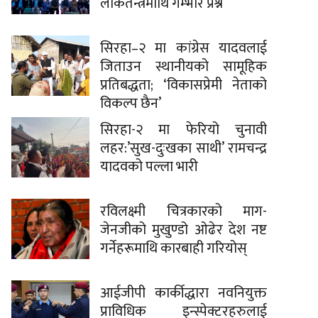
लोकतन्त्रमाथि गम्भीर प्रश्न
सिरहा–२ मा कांग्रेस यादवलाई
जिताउन स्थानीयको सामूहिक
प्रतिबद्धता; ‘विकासप्रेमी नेताको
विकल्प छैन’
सिरहा-२ मा फेरियो चुनावी
लहर:’सुख-दुःखका साथी’ रामचन्द्र
यादवको पल्ला भारी
रविलक्ष्मी चित्रकारको माग-
जेनजीको मुखुण्डो ओढेर देश नष्ट
गर्नेहरूमाथि कारबाही गरियोस्
आईजीपी कार्कीद्धारा नवनियुक्त
प्राविधिक इन्स्पेक्टरहरुलाई