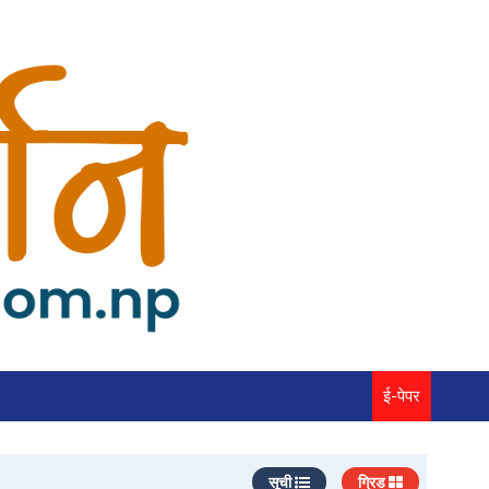
ई-पेपर
सूची
ग्रिड