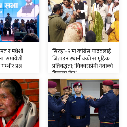
ुमत र मधेशी
सिरहा–२ मा कांग्रेस यादवलाई
षा: समावेशी
जिताउन स्थानीयको सामूहिक
गम्भीर प्रश्न
प्रतिबद्धता; ‘विकासप्रेमी नेताको
विकल्प छैन’