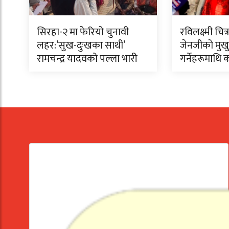
सिरहा-२ मा फेरियो चुनावी
रविलक्ष्मी चि
लहर:’सुख-दुःखका साथी’
जेनजीको मुखुण
रामचन्द्र यादवको पल्ला भारी
गर्नेहरूमाथि