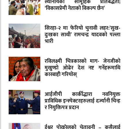
स्थानीयको सामूहिक प्रतिबद्धता;
‘विकासप्रेमी नेताको विकल्प छैन’
सिरहा-२ मा फेरियो चुनावी लहर:’सुख-
दुःखका साथी’ रामचन्द्र यादवको पल्ला
भारी
रविलक्ष्मी चित्रकारको माग- जेनजीको
मुखुण्डो ओढेर देश नष्ट गर्नेहरूमाथि
कारबाही गरियोस्
आईजीपी कार्कीद्धारा नवनियुक्त
प्राविधिक इन्स्पेक्टरहरुलाई दर्ज्यानी चिन्ह
र नियुक्तिपत्र प्रदान
ईश्वर पोखरेलको चेतावनी – कसैलाई