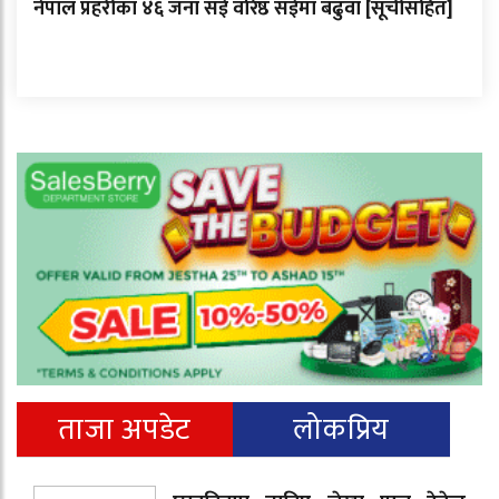
नेपाल प्रहरीका ४६ जना सई वरिष्ठ सईमा बढुवा [सूचीसहित]
ताजा अपडेट
लोकप्रिय