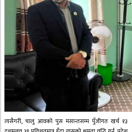
त्यसैगरी, चालु आवको पुस मसान्तसम्म पुँजीगत खर्च १३
दशमलव ३९ प्रतिशतमात्र हुँदा त्यसको क्षमता वृद्धि गर्न, प्रदेश