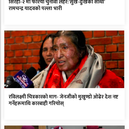
सिरहा-२ मा फेरियो चुनावी लहर:’सुख-दुःखका साथी’
रामचन्द्र यादवको पल्ला भारी
रविलक्ष्मी चित्रकारको माग- जेनजीको मुखुण्डो ओढेर देश नष्ट
गर्नेहरूमाथि कारबाही गरियोस्