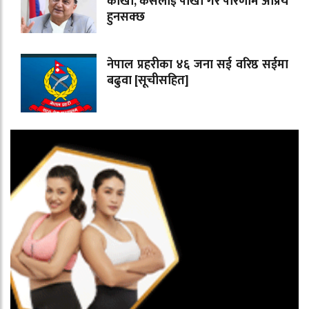
काखा, कसैलाई पाखा गरे परिणाम अप्रिय
हुनसक्छ
नेपाल प्रहरीका ४६ जना सई वरिष्ठ सईमा
बढुवा [सूचीसहित]