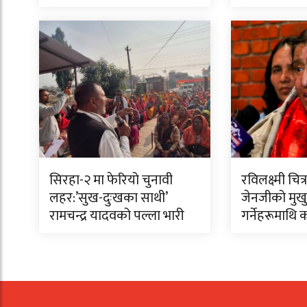
सिरहा-२ मा फेरियो चुनावी
रविलक्ष्मी चि
लहर:’सुख-दुःखका साथी’
जेनजीको मुखुण
रामचन्द्र यादवको पल्ला भारी
गर्नेहरूमाथि