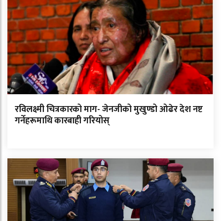
रविलक्ष्मी चित्रकारको माग- जेनजीको मुखुण्डो ओढेर देश नष्ट
गर्नेहरूमाथि कारबाही गरियोस्