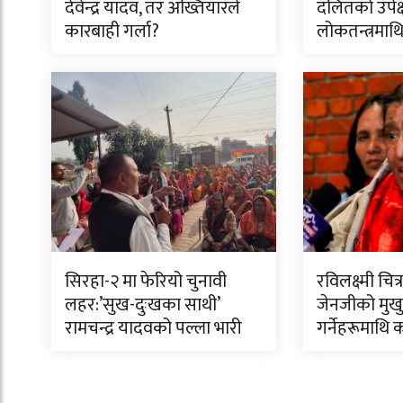
देवेन्द्र यादव, तर अख्तियारले
दलितको उपेक्
कारबाही गर्ला?
लोकतन्त्रमाथि 
सिरहा-२ मा फेरियो चुनावी
रविलक्ष्मी चि
लहर:’सुख-दुःखका साथी’
जेनजीको मुखुण
रामचन्द्र यादवको पल्ला भारी
गर्नेहरूमाथि