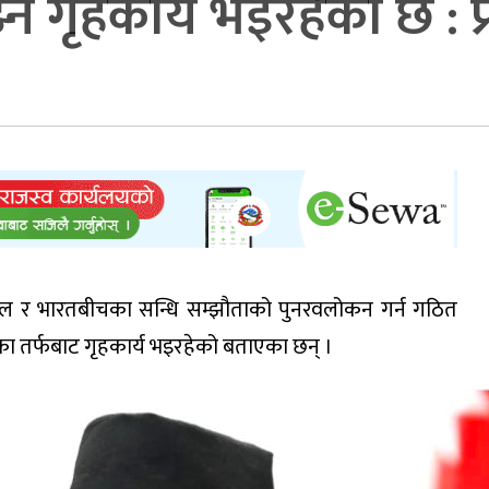
न गृहकार्य भइरहेको छ : प्
े नेपाल र भारतबीचका सन्धि सम्झौताको पुनरवलोकन गर्न गठित
 देशका तर्फबाट गृहकार्य भइरहेको बताएका छन् ।