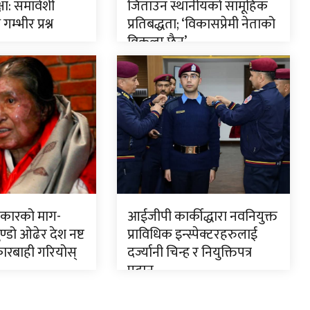
षा: समावेशी
जिताउन स्थानीयको सामूहिक
गम्भीर प्रश्न
प्रतिबद्धता; ‘विकासप्रेमी नेताको
विकल्प छैन’
त्रकारको माग-
आईजीपी कार्कीद्धारा नवनियुक्त
्डो ओढेर देश नष्ट
प्राविधिक इन्स्पेक्टरहरुलाई
 कारबाही गरियोस्
दर्ज्यानी चिन्ह र नियुक्तिपत्र
प्रदान