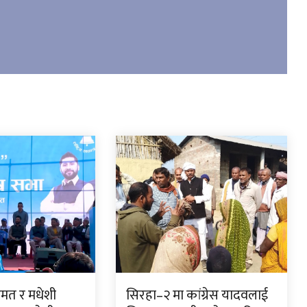
ुमत र मधेशी
सिरहा–२ मा कांग्रेस यादवलाई