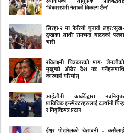
स्थानीयको सामूहिक प्रतिबद्धता;
‘विकासप्रेमी नेताको विकल्प छैन’
सिरहा-२ मा फेरियो चुनावी लहर:’सुख-
दुःखका साथी’ रामचन्द्र यादवको पल्ला
भारी
रविलक्ष्मी चित्रकारको माग- जेनजीको
मुखुण्डो ओढेर देश नष्ट गर्नेहरूमाथि
कारबाही गरियोस्
आईजीपी कार्कीद्धारा नवनियुक्त
प्राविधिक इन्स्पेक्टरहरुलाई दर्ज्यानी चिन्ह
र नियुक्तिपत्र प्रदान
ईश्वर पोखरेलको चेतावनी – कसैलाई