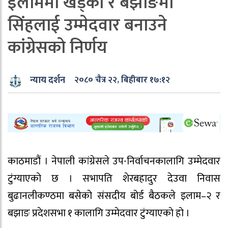
इलाममा खड्का र बझाङमा
सिंहलाई उम्मेदवार बनाउने
कांग्रेसकाे निर्णय
न्याय दर्शन
२०८० चैत्र २२, बिहीबार १७:१२
काठमाडौं । नेपाली कांग्रेसले उप-निर्वाचनकालागि उम्मेदवार
टुंग्याएकाे छ । सभापति शेरबहादुर देउवा निवास
बुढानलीकण्ठमा बसेको संसदीय बोर्ड बैठकले इलाम–२ र
बझाङ प्रदेशसभा १ कालागि उम्मेदवार टुंग्याएकाे हाे ।