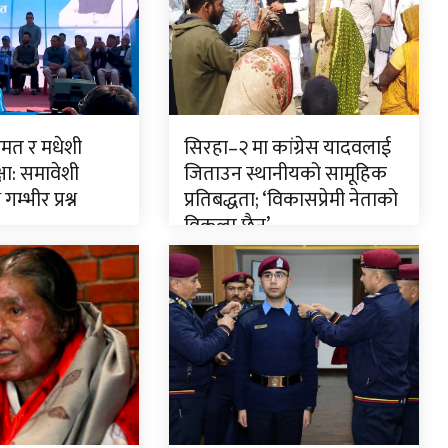
ुमत र मधेशी
सिरहा–२ मा कांग्रेस यादवलाई
षा: समावेशी
जिताउन स्थानीयको सामूहिक
गम्भीर प्रश्न
प्रतिबद्धता; ‘विकासप्रेमी नेताको
विकल्प छैन’