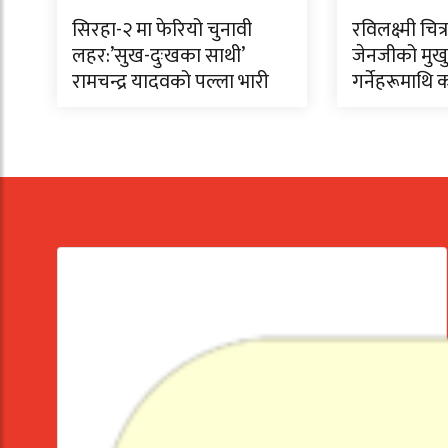
सिरहा-२ मा फेरियो चुनावी
रविलक्ष्मी चि
लहर:’सुख-दुःखका साथी’
जेनजीको मुखुण
रामचन्द्र यादवको पल्ला भारी
गर्नेहरूमाथि