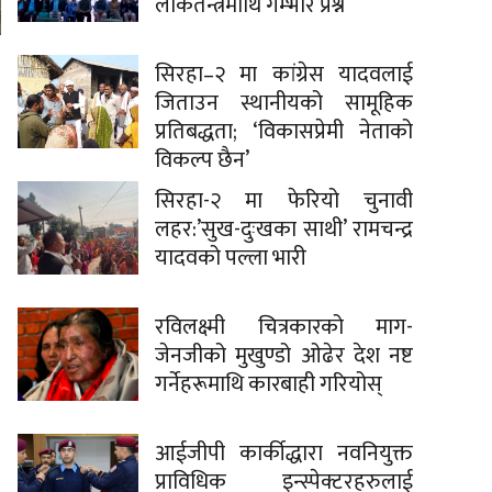
लोकतन्त्रमाथि गम्भीर प्रश्न
सिरहा–२ मा कांग्रेस यादवलाई
जिताउन स्थानीयको सामूहिक
प्रतिबद्धता; ‘विकासप्रेमी नेताको
विकल्प छैन’
सिरहा-२ मा फेरियो चुनावी
लहर:’सुख-दुःखका साथी’ रामचन्द्र
यादवको पल्ला भारी
रविलक्ष्मी चित्रकारको माग-
जेनजीको मुखुण्डो ओढेर देश नष्ट
गर्नेहरूमाथि कारबाही गरियोस्
आईजीपी कार्कीद्धारा नवनियुक्त
प्राविधिक इन्स्पेक्टरहरुलाई