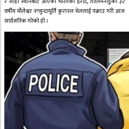
र सोही स्थानबाट आएका भारतको इरोद, तालिमनाडुका ३२
वर्षीय मौलेश्वर नन्जुन्दामूर्ति कुरानल भेललाई पक्राउ गरी आज
सार्वजनिक गरेको हो ।