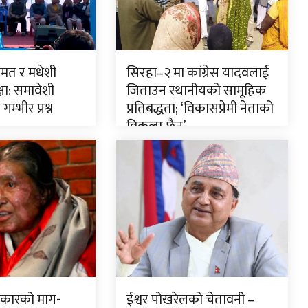
ुमत र मधेशी
सिरहा–२ मा कांग्रेस यादवलाई
षा: समावेशी
जिताउन स्थानीयको सामूहिक
गम्भीर प्रश्न
प्रतिबद्धता; ‘विकासप्रेमी नेताको
विकल्प छैन’
त्रकारको माग-
ईश्वर पोखरेलको चेतावनी –