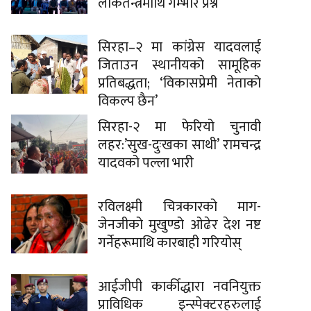
लोकतन्त्रमाथि गम्भीर प्रश्न
सिरहा–२ मा कांग्रेस यादवलाई
जिताउन स्थानीयको सामूहिक
प्रतिबद्धता; ‘विकासप्रेमी नेताको
विकल्प छैन’
सिरहा-२ मा फेरियो चुनावी
लहर:’सुख-दुःखका साथी’ रामचन्द्र
यादवको पल्ला भारी
रविलक्ष्मी चित्रकारको माग-
जेनजीको मुखुण्डो ओढेर देश नष्ट
गर्नेहरूमाथि कारबाही गरियोस्
आईजीपी कार्कीद्धारा नवनियुक्त
प्राविधिक इन्स्पेक्टरहरुलाई