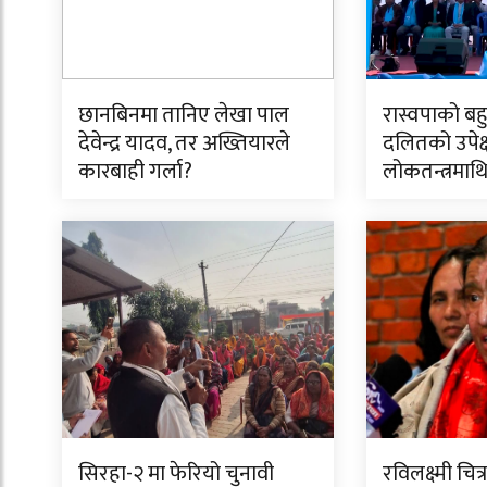
छानबिनमा तानिए लेखा पाल
रास्वपाको बह
देवेन्द्र यादव, तर अख्तियारले
दलितको उपेक्
कारबाही गर्ला?
लोकतन्त्रमाथि 
सिरहा-२ मा फेरियो चुनावी
रविलक्ष्मी चि